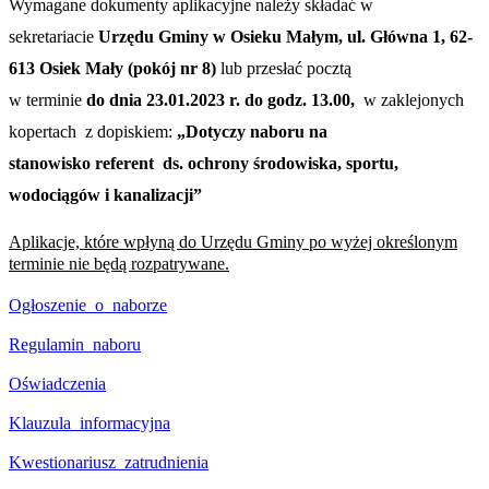
Wymagane dokumenty aplikacyjne należy składać w
sekretariacie
Urzędu Gminy w Osieku Małym, ul. Główna 1, 62-
613 Osiek Mały
(pokój nr 8)
lub przesłać pocztą
w terminie
do
dnia 23.01.2023 r.
do godz. 13.00,
w zaklejonych
kopertach z dopiskiem:
„Dotyczy naboru na
stanowisko
referent ds.
ochrony środowiska, sportu,
wodociągów i kanalizacji”
Aplikacje, które wpłyną do Urzędu Gminy po wyżej określonym
terminie nie będą rozpatrywane.
Ogłoszenie_o_naborze
Regulamin_naboru
Oświadczenia
Klauzula_informacyjna
Kwestionariusz_zatrudnienia