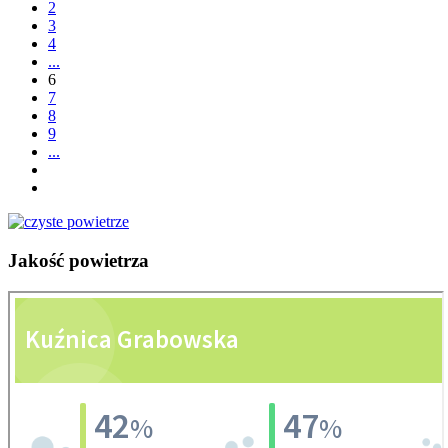
2
3
4
...
6
7
8
9
...
Jakość
powietrza