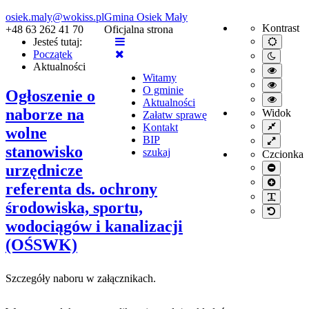
osiek.maly@wokiss.pl
Gmina Osiek Mały
Kontrast
+48 63 262 41 70
Oficjalna strona
Jesteś tutaj:
Default
mode
Początek
Night
Aktualności
mode
High
Witamy
contrast
High
O gminie
black/wh
Ogłoszenie o
contrast
High
mode.
Aktualności
black/ye
contrast
naborze na
Widok
Załatw sprawę
mode.
yellow/b
Fixed
Kontakt
wolne
mode.
layout
BIP
Wide
stanowisko
layout
szukaj
Czcionka
urzędnicze
Smaller
font
Larger
referenta ds. ochrony
font
PLG_S
środowiska, sportu,
Default
font
wodociągów i kanalizacji
(OŚSWK)
Szczegóły naboru w załącznikach.