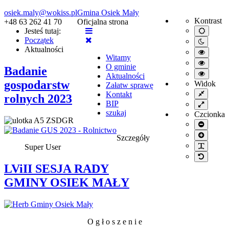
osiek.maly@wokiss.pl
Gmina Osiek Mały
Kontrast
+48 63 262 41 70
Oficjalna strona
Jesteś tutaj:
Default
mode
Początek
Night
Aktualności
mode
High
Witamy
contrast
High
O gminie
black/wh
Badanie
contrast
High
mode.
Aktualności
black/ye
contrast
gospodarstw
Widok
Załatw sprawę
mode.
yellow/b
Fixed
Kontakt
rolnych 2023
mode.
layout
BIP
Wide
layout
szukaj
Czcionka
Smaller
font
Larger
Szczegóły
font
PLG_S
Super User
Default
font
LViII SESJA RADY
GMINY OSIEK MAŁY
O g ł o s z e n i e