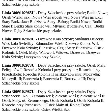
Szlacheckie przy szkole,
Linia 3009102965U -
Dęby Szlacheckie przy szkole; Budki Nowe;
Osiek Wielki, szk.; Nowa Wieś środek wsi; Nowa Wieś na łuku;
Stary Budzisław; Budzisław Stary -Bałuty; Budki Nowe; Budki
Stare I; Budki Stare koniec wsi; Młynek; Budzisław, Ceg.; Budki
Nowe; Dęby Szlacheckie przy szkole,
Linia 3009102969U -
Drzewce Koło Szkoły; Smólniki Osieckie
Wieś-koło Świetlicy; Edmundów Wieś; Drzewce Koniec Wsi;
Drzewce Koło Szkoły; Budzisław, Ceg.; Stary Budzisław; Osiek
Kolonia I; Osiek Mały; Witowo I; Witowo; Drzewce; Drzewce
Koło Szkoły; Łuczywno przy Szkole,
Linia 3009102973U -
Dęby Szlacheckie przy szkole; Osiek Mały;
Felicjanów I; Rosocha Kolonia I przy posesji nr; Rosocha przy
Przedszkolu; Rosocha Kolonia II na skrzyżowaniu; Moczydła;
Moczydła II; Borecznia I; Borecznia II; Borecznia III; Dęby
Szlacheckie przy szkole,
Linia 3009102987U -
Dęby Szlacheckie przy szkole; Dęby
Szlacheckie, Kol.; Żeromin wieś; Zielenie wieś I; Zielenie wieś II;
Osiek Mały, oś. Żeromskiego; Osiek Kolonia I; Osiek Kolonia II;
Rosocha przy Przedszkolu; Osiek Mały ul. Rolna; Dęby
Szlacheckie przy szkole; Osiek Wielki, Szk.,