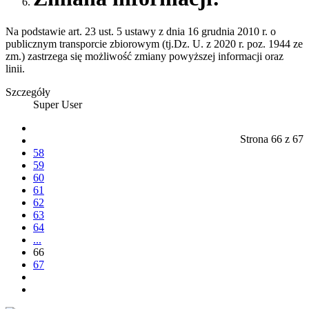
Na podstawie art. 23 ust. 5 ustawy z dnia 16 grudnia 2010 r. o
publicznym transporcie zbiorowym (tj.Dz. U. z 2020 r. poz. 1944 ze
zm.) zastrzega się możliwość zmiany powyższej informacji oraz
linii.
Szczegóły
Super User
Strona 66 z 67
58
59
60
61
62
63
64
...
66
67