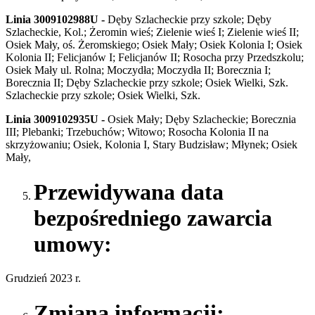
Linia 3009102988U -
Dęby Szlacheckie przy szkole; Dęby
Szlacheckie, Kol.; Żeromin wieś; Zielenie wieś I; Zielenie wieś II;
Osiek Mały, oś. Żeromskiego; Osiek Mały; Osiek Kolonia I; Osiek
Kolonia II; Felicjanów I; Felicjanów II; Rosocha przy Przedszkolu;
Osiek Mały ul. Rolna; Moczydła; Moczydła II; Borecznia I;
Borecznia II; Dęby Szlacheckie przy szkole; Osiek Wielki, Szk.
Szlacheckie przy szkole; Osiek Wielki, Szk.
Linia 3009102935U -
Osiek Mały; Dęby Szlacheckie; Borecznia
III; Plebanki; Trzebuchów; Witowo; Rosocha Kolonia II na
skrzyżowaniu; Osiek, Kolonia I, Stary Budzisław; Młynek; Osiek
Mały,
Przewidywana data
bezpośredniego zawarcia
umowy:
Grudzień 2023 r.
Zmiana informacji: