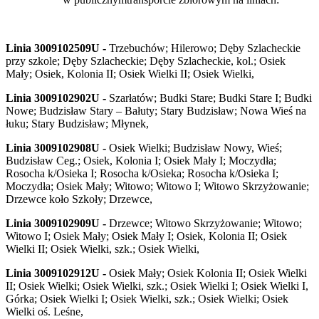
Linia 3009102509U -
Trzebuchów; Hilerowo; Dęby Szlacheckie
przy szkole; Dęby Szlacheckie; Dęby Szlacheckie, kol.; Osiek
Mały; Osiek, Kolonia II; Osiek Wielki II; Osiek Wielki,
Linia 3009102902U -
Szarłatów; Budki Stare; Budki Stare I; Budki
Nowe; Budzisław Stary – Bałuty; Stary Budzisław; Nowa Wieś na
łuku; Stary Budzisław; Młynek,
Linia 3009102908U -
Osiek Wielki; Budzisław Nowy, Wieś;
Budzisław Ceg.; Osiek, Kolonia I; Osiek Mały I; Moczydła;
Rosocha k/Osieka I; Rosocha k/Osieka; Rosocha k/Osieka I;
Moczydła; Osiek Mały; Witowo; Witowo I; Witowo Skrzyżowanie;
Drzewce koło Szkoły; Drzewce,
Linia 3009102909U -
Drzewce; Witowo Skrzyżowanie; Witowo;
Witowo I; Osiek Mały; Osiek Mały I; Osiek, Kolonia II; Osiek
Wielki II; Osiek Wielki, szk.; Osiek Wielki,
Linia 3009102912U -
Osiek Mały; Osiek Kolonia II; Osiek Wielki
II; Osiek Wielki; Osiek Wielki, szk.; Osiek Wielki I; Osiek Wielki I,
Górka; Osiek Wielki I; Osiek Wielki, szk.; Osiek Wielki; Osiek
Wielki oś. Leśne,