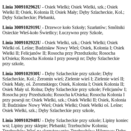
Linia 3009102962U -
Osiek Wielki; Osiek Wielki, szk.; Osiek
Wielki II; Osiek, Kolonia II; Osiek Mały; Dęby Szlacheckie, Kol.;
Dęby Szlacheckie; Plebanki,
Linia 3009102919U -
Drzewce koło Szkoły; Szarłatów; Smólniki
Osieckie Wieś-koło Świetlicy; Łuczywno przy Szkole,
Linia 3009102922U -
Osiek Wielki, szk.; Osiek Wielki; Osiek
Wielki oś. Leśne; Budzisław Nowy Wieś; Osiek, Kolonia I; Osiek
Wielki II; Felicjanów II; Rosocha przy Przedszkolu; Rosocha
k/Osieka; Rosocha Kolonia I przy posesji nr; Dęby Szlacheckie
przy szkole,
Linia 3009102930U -
Dęby Szlacheckie przy szkole; Dęby
Szlacheckie, Kol.; Żeromin wieś; Zielenie wieś I; Zielenie wieś II;
Osiek Mały, oś. Żeromskiego; Osiek, Kolonia I; Osiek Kolonia II;
Osiek Mały ul. Rolna; Dęby Szlacheckie przy szkole; Felicjanów I;
Rosocha przy Przedszkolu; Rosocha k/Osieka; Rosocha Kolonia I
przy posesji nr; Osiek Wielki, szk.; Osiek Wielki II; Osiek, Kolonia
II; Budzisław Nowy Wieś; Osiek Wielki; Osiek Wielki oś. Leśne;
Osiek Wielki, szk.; Dęby Szlacheckie przy szkole,
Linia 3009102948U -
Dęby Szlacheckie przy szkole; Lipiny koniec
wsi; Lipiny przy sklepie; Plebanki; Trzebuchów Kolonia;
Trzebuchów Wieś na skrzyżowaniu; Trzebuchów; Hilerowo; Dęby