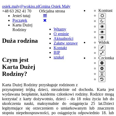
osiek.maly@wokiss.pl
Gmina Osiek Mały
Kontrast
+48 63 262 41 70
Oficjalna strona
Jesteś tutaj:
Default
mode
Początek
Night
Karta Dużej
mode
High
Witamy
Rodziny
contrast
High
O gminie
black/wh
contrast
High
mode.
Aktualności
Duża rodzina
black/ye
contrast
Widok
Załatw sprawę
mode.
yellow/b
Fixed
Kontakt
mode.
layout
BIP
Wide
layout
szukaj
Czcionka
Czym jest
Smaller
Karta Dużej
font
Larger
font
Rodziny?
PLG_S
Default
font
Karta Dużej Rodziny przysługuje rodzinom z
przynajmniej trójką dzieci, niezależnie od dochodu. Karta jest
wydawana bezpłatnie, każdemu członkowi rodziny. Rodzice mogą
korzystać z karty dożywotnio, dzieci - do 18 roku życia lub do
ukończenia nauki, maksymalnie do osiągnięcia 25 lat.Dzieci
legitymujące się orzeczeniem o umiarkowanym lub znacznym
stopniu niepełnosprawności, po osiągnięciu odpowiednio 18. lub