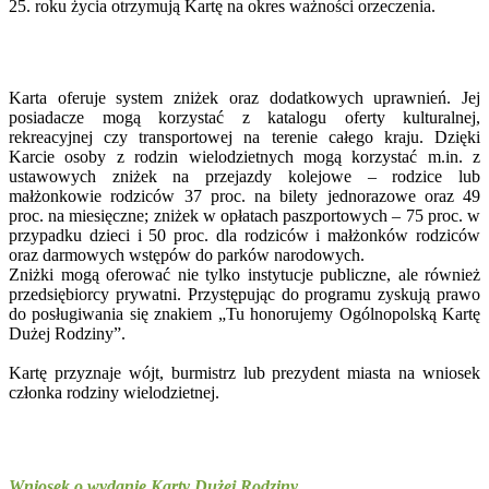
25. roku życia otrzymują Kartę na okres ważności orzeczenia.
Karta oferuje system zniżek oraz dodatkowych uprawnień. Jej
posiadacze mogą korzystać z katalogu oferty kulturalnej,
rekreacyjnej czy transportowej na terenie całego kraju. Dzięki
Karcie osoby z rodzin wielodzietnych mogą korzystać m.in. z
ustawowych zniżek na przejazdy kolejowe – rodzice lub
małżonkowie rodziców 37 proc. na bilety jednorazowe oraz 49
proc. na miesięczne; zniżek w opłatach paszportowych – 75 proc. w
przypadku dzieci i 50 proc. dla rodziców i małżonków rodziców
oraz darmowych wstępów do parków narodowych.
Zniżki mogą oferować nie tylko instytucje publiczne, ale również
przedsiębiorcy prywatni. Przystępując do programu zyskują prawo
do posługiwania się znakiem „Tu honorujemy Ogólnopolską Kartę
Dużej Rodziny”.
Kartę przyznaje wójt, burmistrz lub prezydent miasta na wniosek
członka rodziny wielodzietnej.
Wniosek o wydanie Karty Dużej Rodziny