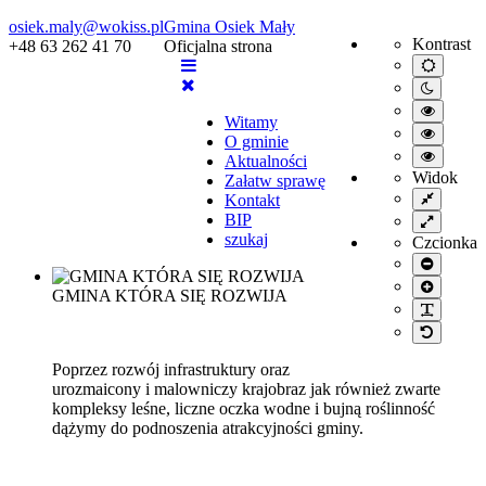
osiek.maly@wokiss.pl
Gmina Osiek Mały
Kontrast
+48 63 262 41 70
Oficjalna strona
Default
mode
Night
mode
High
Witamy
contrast
High
O gminie
black/wh
contrast
High
mode.
Aktualności
black/ye
contrast
Widok
Załatw sprawę
mode.
yellow/b
Fixed
Kontakt
mode.
layout
BIP
Wide
layout
szukaj
Czcionka
Smaller
font
Larger
GMINA KTÓRA SIĘ ROZWIJA
font
PLG_S
Default
font
Poprzez rozwój infrastruktury oraz
urozmaicony i malowniczy krajobraz jak również zwarte
kompleksy leśne, liczne oczka wodne i bujną roślinność
dążymy do podnoszenia atrakcyjności gminy.