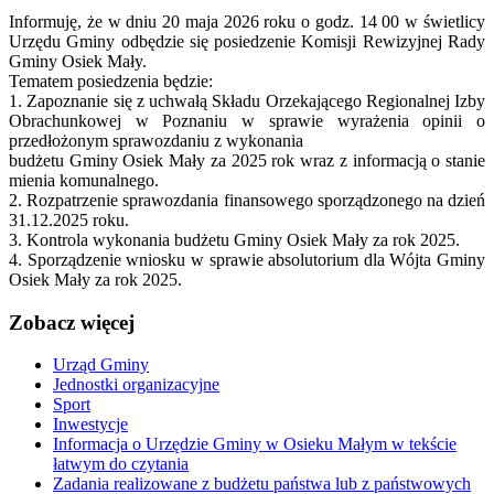
Informuję, że w dniu 20 maja 2026 roku o godz. 14 00 w świetlicy
Urzędu Gminy odbędzie się posiedzenie Komisji Rewizyjnej Rady
Gminy Osiek Mały.
Tematem posiedzenia będzie:
1. Zapoznanie się z uchwałą Składu Orzekającego Regionalnej Izby
Obrachunkowej w Poznaniu w sprawie wyrażenia opinii o
przedłożonym sprawozdaniu z wykonania
budżetu Gminy Osiek Mały za 2025 rok wraz z informacją o stanie
mienia komunalnego.
2. Rozpatrzenie sprawozdania finansowego sporządzonego na dzień
31.12.2025 roku.
3. Kontrola wykonania budżetu Gminy Osiek Mały za rok 2025.
4. Sporządzenie wniosku w sprawie absolutorium dla Wójta Gminy
Osiek Mały za rok 2025.
Zobacz
więcej
Urząd Gminy
Jednostki organizacyjne
Sport
Inwestycje
Informacja o Urzędzie Gminy w Osieku Małym w tekście
łatwym do czytania
Zadania realizowane z budżetu państwa lub z państwowych