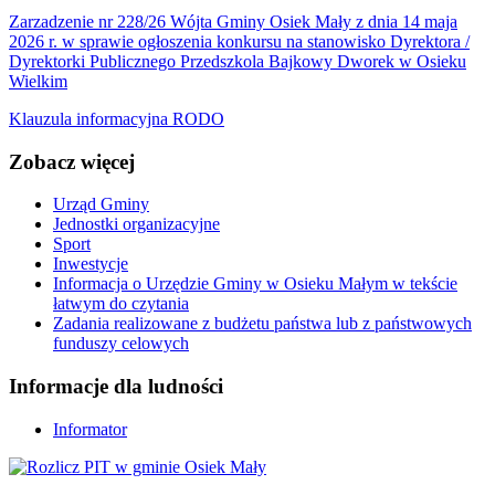
Zarzadzenie nr 228/26 Wójta Gminy Osiek Mały z dnia 14 maja
2026 r. w sprawie ogłoszenia konkursu na stanowisko Dyrektora /
Dyrektorki Publicznego Przedszkola Bajkowy Dworek w Osieku
Wielkim
Klauzula informacyjna RODO
Zobacz
więcej
Urząd Gminy
Jednostki organizacyjne
Sport
Inwestycje
Informacja o Urzędzie Gminy w Osieku Małym w tekście
łatwym do czytania
Zadania realizowane z budżetu państwa lub z państwowych
funduszy celowych
Informacje
dla ludności
Informator