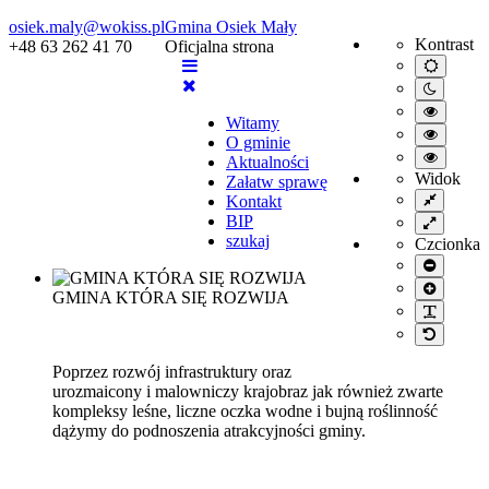
osiek.maly@wokiss.pl
Gmina Osiek Mały
Kontrast
+48 63 262 41 70
Oficjalna strona
Default
mode
Night
mode
High
Witamy
contrast
High
O gminie
black/wh
contrast
High
mode.
Aktualności
black/ye
contrast
Widok
Załatw sprawę
mode.
yellow/b
Fixed
Kontakt
mode.
layout
BIP
Wide
layout
szukaj
Czcionka
Smaller
font
Larger
GMINA KTÓRA SIĘ ROZWIJA
font
PLG_S
Default
font
Poprzez rozwój infrastruktury oraz
urozmaicony i malowniczy krajobraz jak również zwarte
kompleksy leśne, liczne oczka wodne i bujną roślinność
dążymy do podnoszenia atrakcyjności gminy.