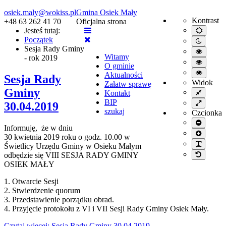
osiek.maly@wokiss.pl
Gmina Osiek Mały
Kontrast
+48 63 262 41 70
Oficjalna strona
Jesteś tutaj:
Default
mode
Początek
Night
Sesja Rady Gminy
mode
High
Witamy
- rok 2019
contrast
High
O gminie
black/wh
contrast
High
mode.
Aktualności
Sesja Rady
black/ye
contrast
Widok
Załatw sprawę
mode.
yellow/b
Gminy
Fixed
Kontakt
mode.
layout
BIP
Wide
30.04.2019
layout
szukaj
Czcionka
Smaller
Informuję, że w dniu
font
Larger
30 kwietnia 2019 roku o godz. 10.00 w
font
PLG_S
Świetlicy Urzędu Gminy w Osieku Małym
Default
odbędzie się VIII SESJA RADY GMINY
font
OSIEK MAŁY
1. Otwarcie Sesji
2. Stwierdzenie quorum
3. Przedstawienie porządku obrad.
4. Przyjęcie protokołu z VI i VII Sesji Rady Gminy Osiek Mały.
Czytaj więcej: Sesja Rady Gminy 30.04.2019